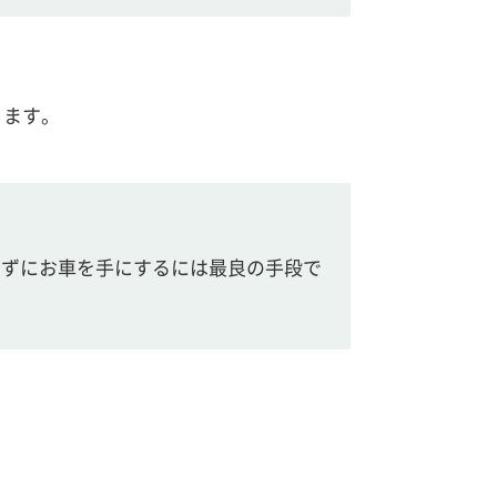
ります。
けずにお車を手にするには最良の手段で
！